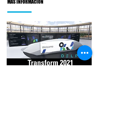
MÁS INFORMACIÓN
EVENTO
Transform 2021
Transformation starts here.
Know what matters most to your business
The IT challenges of 2020 will continue in
the new year. Don’t just survive -- learn how
your company can thrive at Transform
2021. Join AppDynamics GM Linda Tong